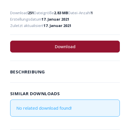
Download
251
Dateigröße
2.83 MB
Datei-Anzahl
1
Erstellungsdatum
17. Januar 2021
Zuletzt aktualisiert
17. Januar 2021
Download
BESCHREIBUNG
SIMILAR DOWNLOADS
No related download found!