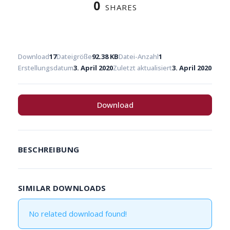
0
SHARES
Download
17
Dateigröße
92.38 KB
Datei-Anzahl
1
Erstellungsdatum
3. April 2020
Zuletzt aktualisiert
3. April 2020
Download
BESCHREIBUNG
SIMILAR DOWNLOADS
No related download found!