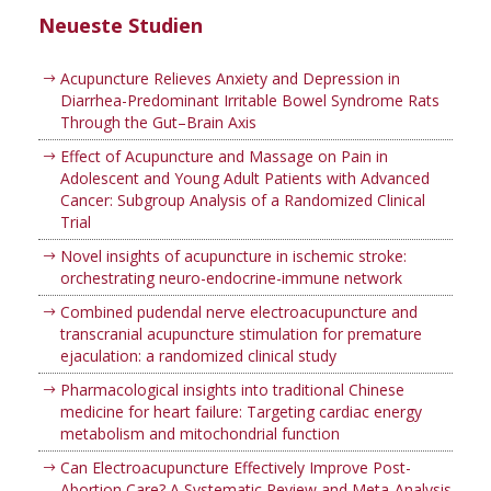
Neueste Studien
Acupuncture Relieves Anxiety and Depression in
Diarrhea-Predominant Irritable Bowel Syndrome Rats
Through the Gut–Brain Axis
Effect of Acupuncture and Massage on Pain in
Adolescent and Young Adult Patients with Advanced
Cancer: Subgroup Analysis of a Randomized Clinical
Trial
Novel insights of acupuncture in ischemic stroke:
orchestrating neuro-endocrine-immune network
Combined pudendal nerve electroacupuncture and
transcranial acupuncture stimulation for premature
ejaculation: a randomized clinical study
Pharmacological insights into traditional Chinese
medicine for heart failure: Targeting cardiac energy
metabolism and mitochondrial function
Can Electroacupuncture Effectively Improve Post-
Abortion Care? A Systematic Review and Meta-Analysis